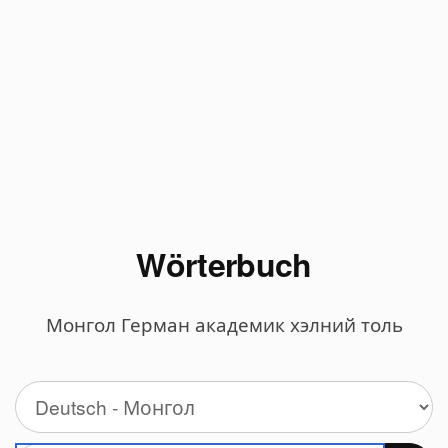
Wörterbuch
Монгол Герман академик хэлний толь