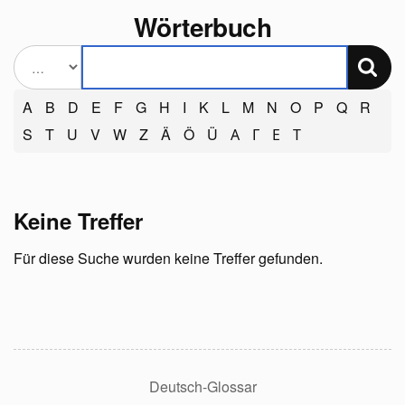
Wörterbuch
A
B
D
E
F
G
H
I
K
L
M
N
O
P
Q
R
S
T
U
V
W
Z
Ä
Ö
Ü
А
Г
Е
Т
Keine Treffer
Für diese Suche wurden keine Treffer gefunden.
Deutsch-Glossar